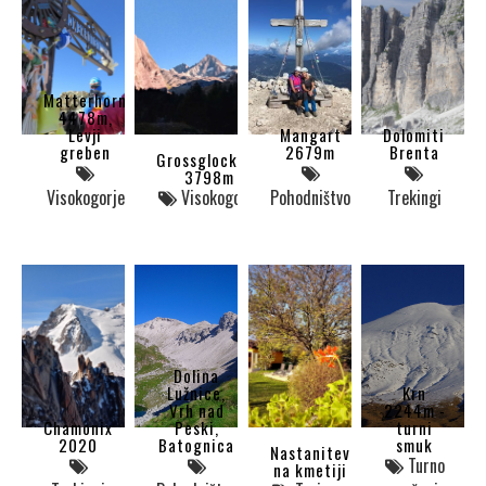
Matterhorn
4478m,
Levji
Mangart
Dolomiti
greben
2679m
Brenta
Grossglockner
3798m
Visokogorje
Visokogorje
Pohodništvo
Trekingi
Dolina
Lužnice,
Krn
Vrh nad
2244m -
Chamonix
Peski,
turni
2020
Batognica
smuk
Nastanitev
Turno
na kmetiji