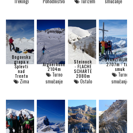
Trekingi
Pohodništvo
Turizem
smučanje
Bogovska
STANZIWURTE
grapa v
Steinock
Aignerhohe
2707m - turn
Šplevti
- FLACHE
2104m
smuk
nad
SCHARTE
Turno
Turno
Trento
2080m
Zima
smučanje
Ostalo
smučanje
Glinščica