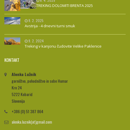
6. 4. 2025
TREKING DOLOMITI BRENTA 2025
9. 2. 2025
Avstrija - 4 dnevni turni smuk
9. 2. 2024
Treking v kanjonu čudovite Velike Paklenice
KONTAKT
Alenka Lužnik
gorništvo, pohodništvo in sobe Humar
Krn 24
5222 Kobarid
Slovenija
+386 (0) 51 387 864
alenka.luznik(at)gmail.com