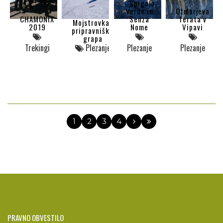
- Spigolo
Verde in
Otmarjeva
CHAMONIX
Senza
ferata v
Mojstrovka-
2019
Nome
Vipavi
pripravniška
grapa
Trekingi
Plezanje
Plezanje
Plezanje
1
2
3
4
PRAVNO OBVESTILO