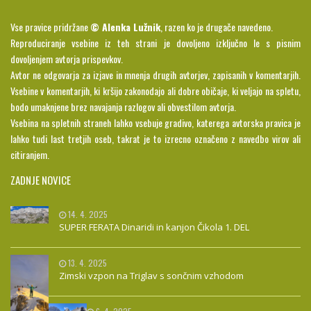
Vse pravice pridržane
© Alenka Lužnik
, razen ko je drugače navedeno.
Reproduciranje vsebine iz teh strani je dovoljeno izključno le s pisnim
dovoljenjem avtorja prispevkov.
Avtor ne odgovarja za izjave in mnenja drugih avtorjev, zapisanih v komentarjih.
Vsebine v komentarjih, ki kršijo zakonodajo ali dobre običaje, ki veljajo na spletu,
bodo umaknjene brez navajanja razlogov ali obvestilom avtorja.
Vsebina na spletnih straneh lahko vsebuje gradivo, katerega avtorska pravica je
lahko tudi last tretjih oseb, takrat je to izrecno označeno z navedbo virov ali
citiranjem.
ZADNJE NOVICE
14. 4. 2025
SUPER FERATA Dinaridi in kanjon Čikola 1. DEL
13. 4. 2025
Zimski vzpon na Triglav s sončnim vzhodom