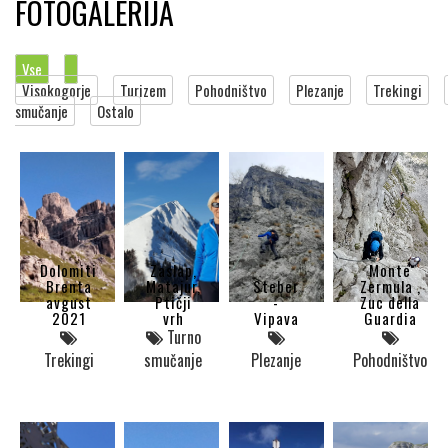
FOTOGALERIJA
Vse
Visokogorje
Turizem
Pohodništvo
Plezanje
Trekingi
smučanje
Ostalo
Dolomiti
Zaslap,
Monte
Brenta
Matajur,
Steber
Zermula ,
avgust
Ptičji
-
Zuc della
2021
vrh
Vipava
Guardia
Turno
Trekingi
smučanje
Plezanje
Pohodništvo