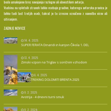
bodo umaknjene brez navajanja razlogov ali obvestilom avtorja.
Vsebina na spletnih straneh lahko vsebuje gradivo, katerega avtorska pravica je
lahko tudi last tretjih oseb, takrat je to izrecno označeno z navedbo virov ali
citiranjem.
ZADNJE NOVICE
14. 4. 2025
SUPER FERATA Dinaridi in kanjon Čikola 1. DEL
13. 4. 2025
Zimski vzpon na Triglav s sončnim vzhodom
6. 4. 2025
TREKING DOLOMITI BRENTA 2025
9. 2. 2025
Avstrija - 4 dnevni turni smuk
9. 2. 2024