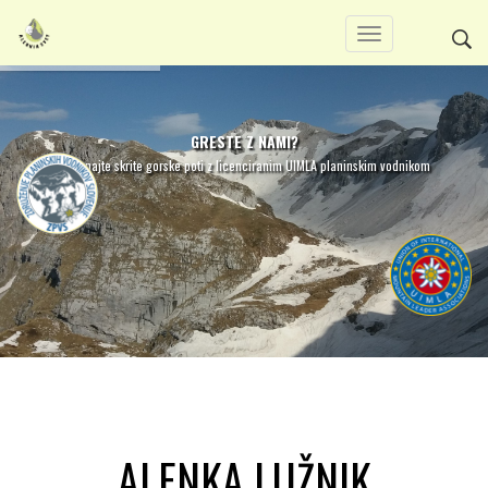
GRESTE Z NAMI?
Spoznajte skrite gorske poti z licenciranim UIMLA planinskim vodnikom
ALENKA LUŽNIK