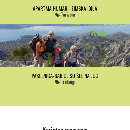
APARTMA HUMAR - ZIMSKA IDILA
Turizem
PAKLENICA-BABICE SO ŠLE NA JUG
Trekingi
Koristne povezave