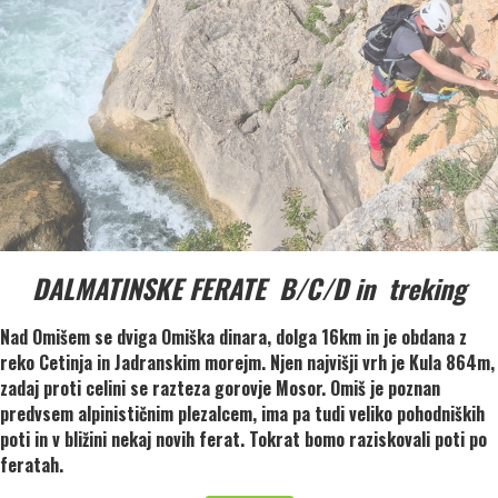
DALMATINSKE FERATE B/C/D in treking
Nad Omišem se dviga Omiška dinara, dolga 16km in je obdana z
reko Cetinja in Jadranskim morejm. Njen najvišji vrh je Kula 864m,
zadaj proti celini se razteza gorovje Mosor. Omiš je poznan
predvsem alpinističnim plezalcem, ima pa tudi veliko pohodniških
poti in v bližini nekaj novih ferat. Tokrat bomo raziskovali poti po
feratah.