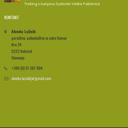
Treking v kanjonu čudovite Velike Paklenice
KONTAKT
Alenka Lužnik
gorništvo, pohodništvo in sobe Humar
Krn 24
5222 Kobarid
Slovenija
+386 (0) 51 387 864
alenka.luznik(at)gmail.com