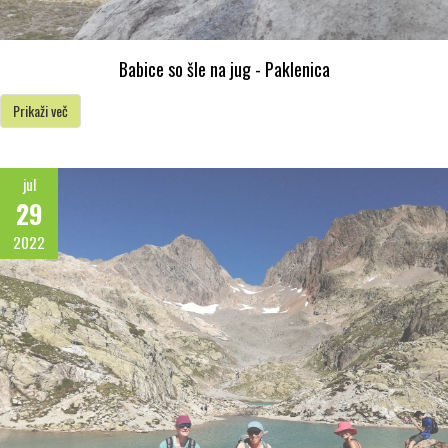
Babice so šle na jug - Paklenica
Prikaži več
jul
29
2022