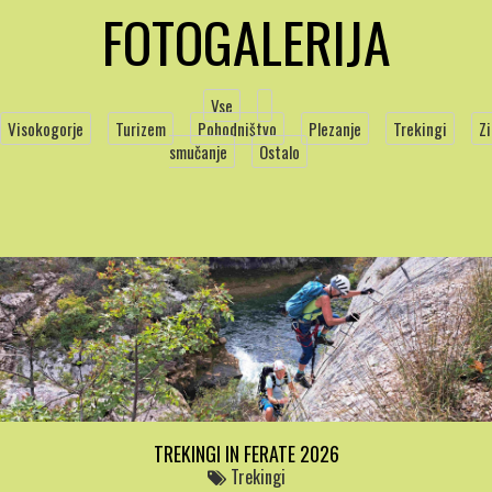
FOTOGALERIJA
Vse
Visokogorje
Turizem
Pohodništvo
Plezanje
Trekingi
Z
smučanje
Ostalo
TREKINGI IN FERATE 2026
Trekingi