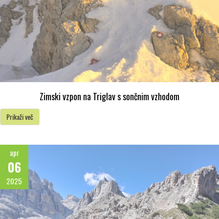
Zimski vzpon na Triglav s sončnim vzhodom
Prikaži več
apr
06
2025