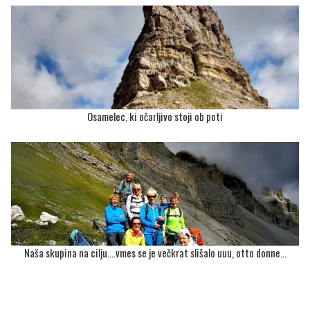
Osamelec, ki očarljivo stoji ob poti
Naša skupina na cilju....vmes se je večkrat slišalo uuu, otto donne...