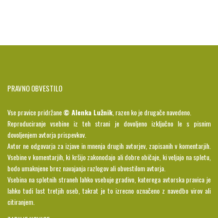
PRAVNO OBVESTILO
Vse pravice pridržane
© Alenka Lužnik
, razen ko je drugače navedeno.
Reproduciranje vsebine iz teh strani je dovoljeno izključno le s pisnim
dovoljenjem avtorja prispevkov.
Avtor ne odgovarja za izjave in mnenja drugih avtorjev, zapisanih v komentarjih.
Vsebine v komentarjih, ki kršijo zakonodajo ali dobre običaje, ki veljajo na spletu,
bodo umaknjene brez navajanja razlogov ali obvestilom avtorja.
Vsebina na spletnih straneh lahko vsebuje gradivo, katerega avtorska pravica je
lahko tudi last tretjih oseb, takrat je to izrecno označeno z navedbo virov ali
citiranjem.