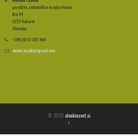
gorništvo, pohodništvo in sobe Humar
Krn 24
5222 Kobarid
Slovenija
+386 (0) 51 387 864
alenka.luznik(at)gmail.com
© 2026
alenkinsvet.si