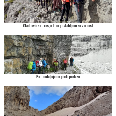
Okoli ovinka - res je lepo poskrbljeno za varnost
Pot nadaljujemo proti prelazu