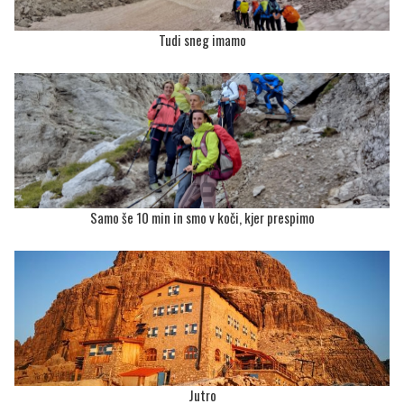
Tudi sneg imamo
Samo še 10 min in smo v koči, kjer prespimo
Jutro