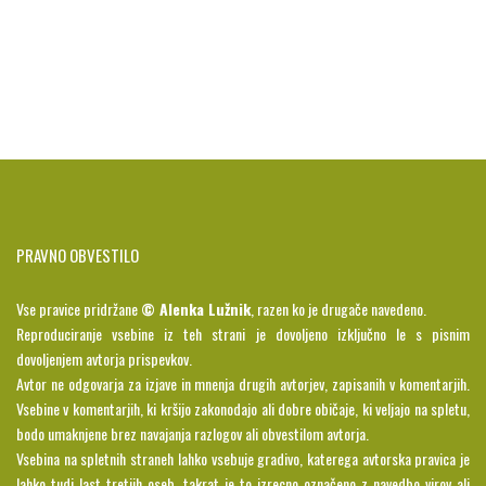
PRAVNO OBVESTILO
Vse pravice pridržane
© Alenka Lužnik
, razen ko je drugače navedeno.
Reproduciranje vsebine iz teh strani je dovoljeno izključno le s pisnim
dovoljenjem avtorja prispevkov.
Avtor ne odgovarja za izjave in mnenja drugih avtorjev, zapisanih v komentarjih.
Vsebine v komentarjih, ki kršijo zakonodajo ali dobre običaje, ki veljajo na spletu,
bodo umaknjene brez navajanja razlogov ali obvestilom avtorja.
Vsebina na spletnih straneh lahko vsebuje gradivo, katerega avtorska pravica je
lahko tudi last tretjih oseb, takrat je to izrecno označeno z navedbo virov ali