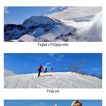
Pogled s Ptičjega vrha
Ptičji vrh