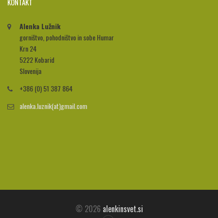
KONTAKT
Alenka Lužnik
gorništvo, pohodništvo in sobe Humar
Krn 24
5222 Kobarid
Slovenija
+386 (0) 51 387 864
alenka.luznik(at)gmail.com
© 2026
alenkinsvet.si