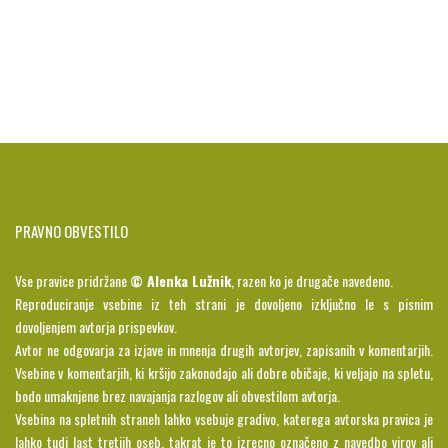
PRAVNO OBVESTILO
Vse pravice pridržane
© Alenka Lužnik
, razen ko je drugače navedeno.
Reproduciranje vsebine iz teh strani je dovoljeno izključno le s pisnim
dovoljenjem avtorja prispevkov.
Avtor ne odgovarja za izjave in mnenja drugih avtorjev, zapisanih v komentarjih.
Vsebine v komentarjih, ki kršijo zakonodajo ali dobre običaje, ki veljajo na spletu,
bodo umaknjene brez navajanja razlogov ali obvestilom avtorja.
Vsebina na spletnih straneh lahko vsebuje gradivo, katerega avtorska pravica je
lahko tudi last tretjih oseb, takrat je to izrecno označeno z navedbo virov ali