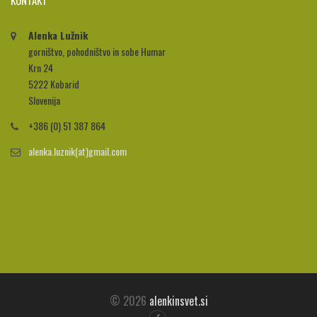
KONTAKT
Alenka Lužnik
gorništvo, pohodništvo in sobe Humar
Krn 24
5222 Kobarid
Slovenija
+386 (0) 51 387 864
alenka.luznik(at)gmail.com
© 2026
alenkinsvet.si