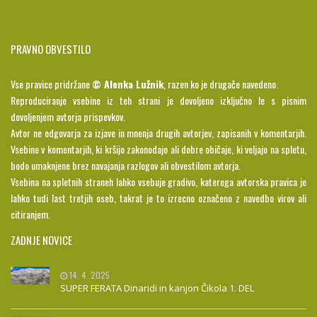
PRAVNO OBVESTILO
Vse pravice pridržane
© Alenka Lužnik
, razen ko je drugače navedeno.
Reproduciranje vsebine iz teh strani je dovoljeno izključno le s pisnim
dovoljenjem avtorja prispevkov.
Avtor ne odgovarja za izjave in mnenja drugih avtorjev, zapisanih v komentarjih.
Vsebine v komentarjih, ki kršijo zakonodajo ali dobre običaje, ki veljajo na spletu,
bodo umaknjene brez navajanja razlogov ali obvestilom avtorja.
Vsebina na spletnih straneh lahko vsebuje gradivo, katerega avtorska pravica je
lahko tudi last tretjih oseb, takrat je to izrecno označeno z navedbo virov ali
citiranjem.
ZADNJE NOVICE
14. 4. 2025
SUPER FERATA Dinaridi in kanjon Čikola 1. DEL