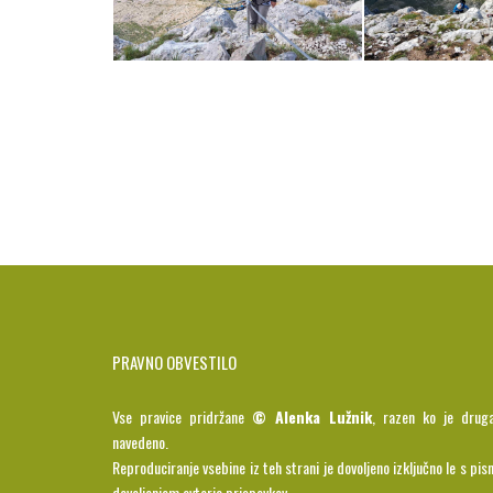
PRAVNO OBVESTILO
Vse pravice pridržane
© Alenka Lužnik
, razen ko je drug
navedeno.
Reproduciranje vsebine iz teh strani je dovoljeno izključno le s pis
dovoljenjem avtorja prispevkov.