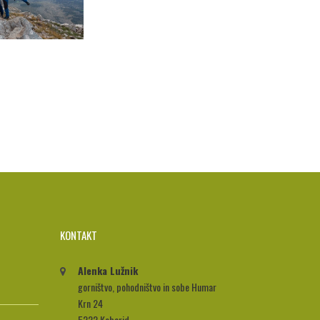
KONTAKT
Alenka Lužnik
gorništvo, pohodništvo in sobe Humar
Krn 24
5222 Kobarid