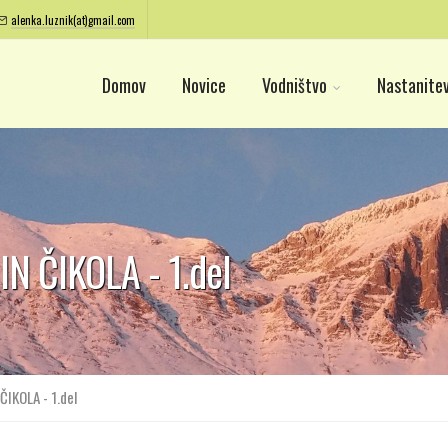
alenka.luznik(at)gmail.com
Domov
Novice
Vodništvo
Nastanitev
N ČIKOLA - 1.del
IKOLA - 1.del