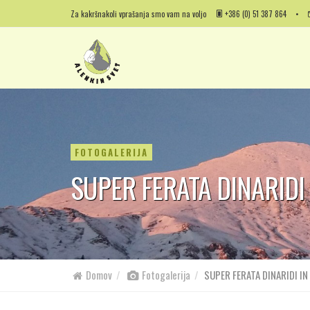
Za kakršnakoli vprašanja smo vam na voljo
+386 (0) 51 387 864
•
FOTOGALERIJA
SUPER FERATA DINARIDI I
Domov
Fotogalerija
SUPER FERATA DINARIDI IN Č