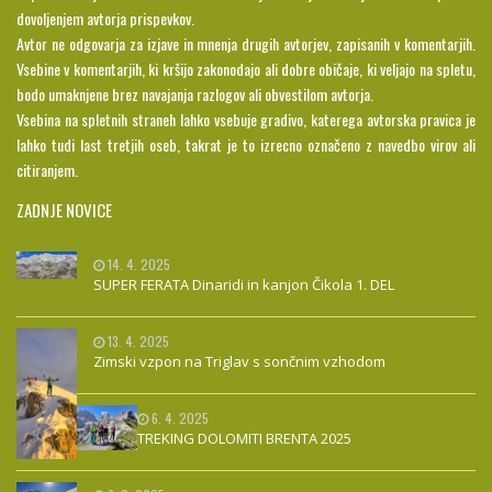
dovoljenjem avtorja prispevkov.
Avtor ne odgovarja za izjave in mnenja drugih avtorjev, zapisanih v komentarjih.
Vsebine v komentarjih, ki kršijo zakonodajo ali dobre običaje, ki veljajo na spletu,
bodo umaknjene brez navajanja razlogov ali obvestilom avtorja.
Vsebina na spletnih straneh lahko vsebuje gradivo, katerega avtorska pravica je
lahko tudi last tretjih oseb, takrat je to izrecno označeno z navedbo virov ali
citiranjem.
ZADNJE NOVICE
14. 4. 2025
SUPER FERATA Dinaridi in kanjon Čikola 1. DEL
13. 4. 2025
Zimski vzpon na Triglav s sončnim vzhodom
6. 4. 2025
TREKING DOLOMITI BRENTA 2025