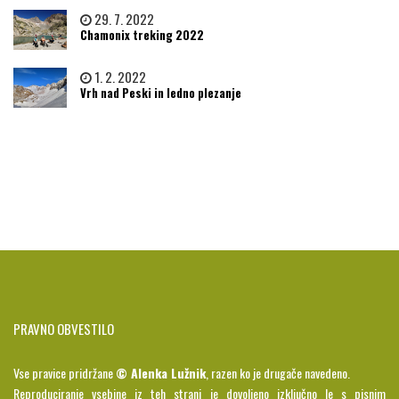
29. 7. 2022
Chamonix treking 2022
1. 2. 2022
Vrh nad Peski in ledno plezanje
PRAVNO OBVESTILO
Vse pravice pridržane
© Alenka Lužnik
, razen ko je drugače navedeno.
Reproduciranje vsebine iz teh strani je dovoljeno izključno le s pisnim